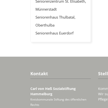
Seniorenzentrum St. Elisabeth,
Münnerstadt
Seniorenhaus Thulbatal,
Oberthulba
Seniorenhaus Euerdorf
Kontakt
Stel
Carl von Heß Sozialstiftung
Komme
Hammelburg
Wir su
Pflege
Kreiskommunale Stiftung des öffentlichen
Rechts