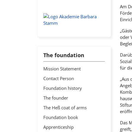
Am Do
Förde
Einri
„Gäst
oder 
Begle
The foundation
Darüb
Sozia
für di
Mission Statement
Contact Person
„Aus 
Angeb
Foundation history
Kombi
The founder
hauswi
Stift
The Heß coat of arms
eröff
Foundation book
Das M
Apprenticeship
greift