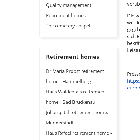
vorüb
Quality management
Retirement homes
Die w
werde
The cemetery chapel
gegeb
sich 
bekrä
Leist
Retirement homes
Dr Maria Probst retirement
Press
https
home - Hammelburg
euro
Haus Waldenfels retirement
home - Bad Brückenau
Juliusspital retirement home,
Münnerstadt
Haus Rafael retirement home -