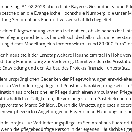
nnerstag, 31.08.2023 überreichte Bayerns Gesundheits- und Pfl
rbescheid an die Evangelische Hochschule Nürnberg, die unser M
chtung Seniorenhaus Euerdorf wissenschaftlich begleitet.
e einer Pflegewohnung können frei wählen, ob sie neben der Unte
Verpflegung möchten. Es handelt sich deshalb nicht um eine statio
itung dieses Modellprojekts fördern wir mit rund 83.000 Euro“, er
er hinaus stellt der Landtag weitere Haushaltsmittel in Höhe von
lstiftung Hammelburg zur Verfügung. Damit werden die Ausstatt
e Entwicklung und den Aufbau des Projekts finanziell unterstützt.
dem ursprünglichen Gedanken der Pflegewohnungen entwickelten
ot an Verhinderungspflege mit Pensionscharakter, umgesetzt in 20
nation aus professioneller Pflege durch einen ambulanten Pflege
rtschaftlichen Tätigkeiten, die von angestellten Gästebetreuern d
ungsvorstand Marco Schäfer. „Durch die Umsetzung dieses nieder
nen wir pflegenden Angehörigen in Bayern neue Handlungsperspe
odellprojekt für Verhinderungspflege im Seniorenhaus Euerdorf b
, wenn die pflegebedürftige Person in der eigenen Häuslichkeit ge