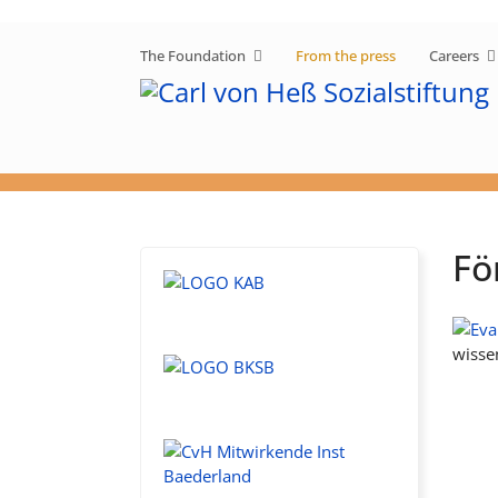
The Foundation
From the press
Careers
Fö
wisse