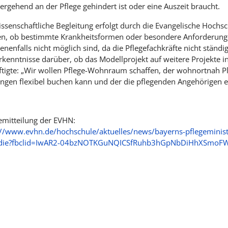
ergehend an der Pflege gehindert ist oder eine Auszeit braucht.
issenschaftliche Begleitung erfolgt durch die Evangelische Hochsc
n, ob bestimmte Krankheitsformen oder besondere Anforderungen
enenfalls nicht möglich sind, da die Pflegefachkräfte nicht stän
Erkenntnisse darüber, ob das Modellprojekt auf weitere Projekte
ftigte: „Wir wollen Pflege-Wohnraum schaffen, der wohnortnah Pla
ungen flexibel buchen kann und der die pflegenden Angehörigen en
emitteilung der EVHN:
://www.evhn.de/hochschule/aktuelles/news/bayerns-pflegeminist
-die?fbclid=IwAR2-04bzNOTKGuNQICSfRuhb3hGpNbDiHhXSmo