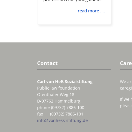
read more ....
Contact
Care
Carl von Heß Sozialstiftung
We are
Public law foundation
caregi
Ofenthaler Weg 18
If we 
D-97762 Hammelburg
please
phone (09732) 7886-100
fax (09732) 7886-101
info@vonhess-stiftung.de