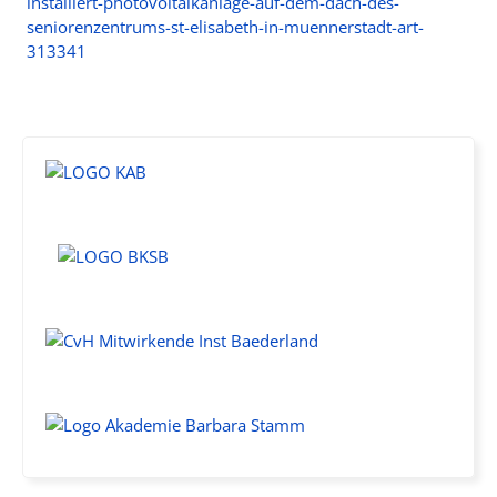
installiert-photovoltaikanlage-auf-dem-dach-des-
seniorenzentrums-st-elisabeth-in-muennerstadt-art-
313341